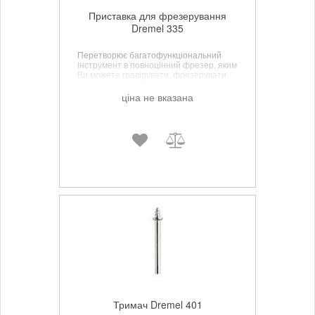
Приставка для фрезерування
Dremel 335
Перетворює багатофункціональний
інструмент в повноцінний фрезер, яким
Ви можете гравірувати, фрезерувати
колу і паралелі. Робоча довжина 70мм.
Глибина 18 см.
ціна не вказана
Тримач Dremel 401