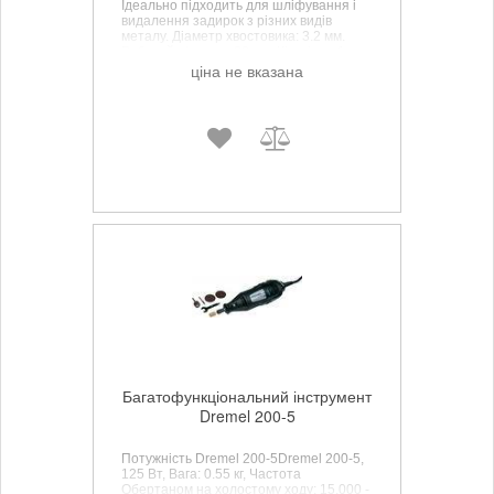
Ідеально підходить для шліфування і
видалення задирок з різних видів
металу. Діаметр хвостовика: 3.2 мм.
Робочий діаметр: 38 мм. Кількість: 1 шт.
ціна не вказана
Багатофункціональний інструмент
Dremel 200-5
Потужність Dremel 200-5Dremel 200-5,
125 Вт, Вага: 0.55 кг, Частота
Обертаном на холостому ходу: 15.000 -