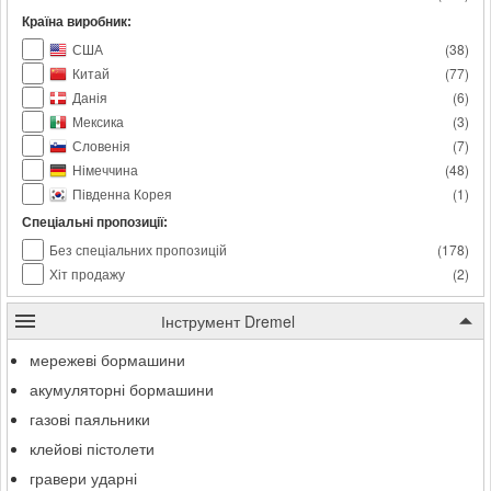
Країна виробник:
США
(
38
)
Китай
(
77
)
Данія
(
6
)
Мексика
(
3
)
Словенія
(
7
)
Німеччина
(
48
)
Південна Корея
(
1
)
Спеціальні пропозиції:
Без спеціальних пропозицій
(
178
)
Хіт продажу
(
2
)
Інструмент Dremel
мережеві бормашини
акумуляторні бормашини
газові паяльники
клейові пістолети
гравери ударні