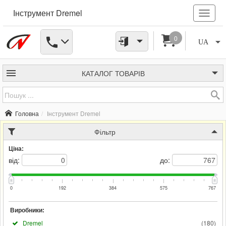
Інструмент Dremel
0
UA
КАТАЛОГ
ТОВАРІВ
Головна
Інструмент Dremel
Фільтр
Ціна:
від:
до:
0
192
384
575
767
Виробники:
Dremel
(
180
)