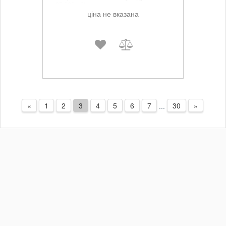
35.000 об/хв
ціна не вказана
«
1
2
3
4
5
6
7
30
»
...