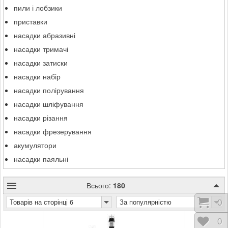
пили і лобзики
приставки
насадки абразивні
насадки тримачі
насадки затиски
насадки набір
насадки полірування
насадки шліфування
насадки різання
насадки фрезерування
акумулятори
насадки паяльні
Всього:
180
Товарів на сторінці 6
За популярністю
Коши
0
Відк
0