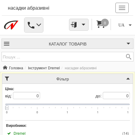
насадки абразивні
0
UA
КАТАЛОГ
ТОВАРІВ
Головна
Інструмент Dremel
насадки абразивні
Фільтр
Ціна:
від:
до:
0
0
1
1
1
Виробники:
Dremel
(
14
)