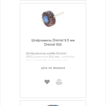
Шліфламель Dremel 9,5 мм
Dremel 502
Шліфувальна шайба Dremel
(502)
діаметром
28,6 мм
, з робочою
висотою
9,5 мм
практична при
шліфуванні плоских і контурних
поверхонь металевих, дерев'яних і
ціна не вказана
пластмасових предметів.