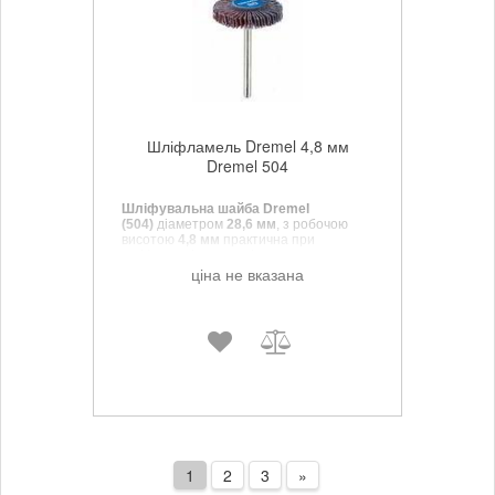
Шліфламель Dremel 4,8 мм
Dremel 504
Шліфувальна шайба Dremel
(504)
діаметром
28,6 мм
, з робочою
висотою
4,8 мм
практична при
шліфуванні плоских і контурних
поверхонь металевих, дерев'яних і
ціна не вказана
пластмасових предметів.
1
2
3
»