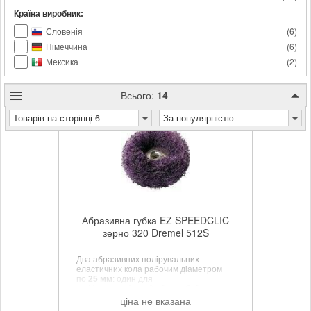
Країна виробник:
Словенія
(
6
)
Німеччина
(
6
)
Мексика
(
2
)
Всього:
14
Товарів на сторінці 6
За популярністю
Абразивна губка EZ SPEEDCLIC
зерно 320 Dremel 512S
Два абразивних полірувальних
еластичних кола рабочим діаметром
по
25 мм
: один для
шліфування
(середній і грубий
абразив)
, другий — для фінішної
ціна не вказана
доведення
(тонкий абразив)
. Точно і