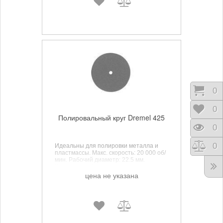
Корз
0
Отло
0
Полировальный круг Dremel 425
Прос
0
Срав
0
Идеальны для полировки металла и
пластмассы. Макс. скорость: 20 000 об/
мин. Рабочий диаметр: 22.5 мм.
Количество: 4 шт.
цена не указана