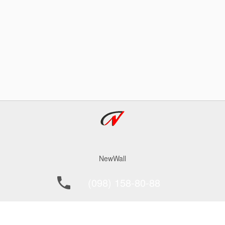
NewWall
(098) 158-80-88
office@newwall.kiev.ua