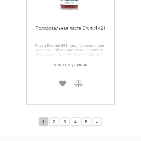
Полировальная паста Dremel 421
Паста Dremel 421
предназначена для
качественной полировки пластмасс и
металла. Используется с тканевыми и
войлочными насадками. Работая с
кругами, обеспечивает покрытию
цена не указана
зеркальный блеск. Отлично удаляет
патину и полирует мелкие дефекты.
1
2
3
4
5
»