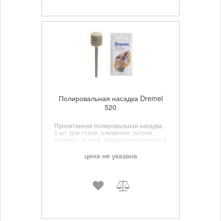
Полировальная насадка Dremel
520
Пропитанная полировальная насадка
1 шт. для стали, алюминия, латуни,
серебра, золота, твердая пластмасса и
т.д. Макс. скорость 20.000 об./мин.
Диаметр хвостовика 3.2. Рабочий
цена не указана
диаметр 13.2 мм.