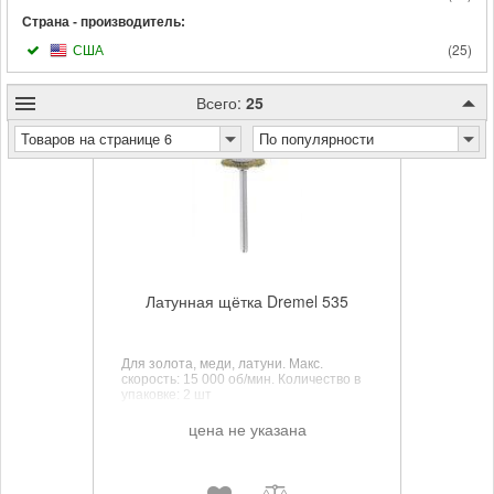
Страна - производитель:
США
(
25
)
Всего:
25
Товаров на странице 6
По популярности
Латунная щётка Dremel 535
Для золота, меди, латуни. Макс.
скорость: 15 000 об/мин. Количество в
упаковке: 2 шт
цена не указана